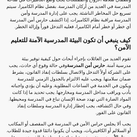
المدرسة في العديد من أركان المدرسة. بفضل نظام الكاميرا، سيتم
تسريع حل المخاطر الناشئة. يجب على إدارة المدرسة وأمن
المدرسة مراقبة نظام الكاميرات. إذا اكتشف حارس أمن المدرسة
أي خطر أو خطر أمام الكاميرا، فعليه التدخل فوراً وإزالة الخطر.
كيف ينبغي أن تكون البيئة المدرسية الآمنة للتعليم
الآمن؟
تقوم العديد من العائلات بإجراء أبحاث حول كيفية توفير بيئة
مدرسية آمنة.
حارس أمن المدرسة
وفي حالة وقوع أي حادث، يجب
على الشركة أولاً التدخل والاتصال بسلطات إنفاذ القانون، بشرط
ضمان سلامتها. ويجب عليه الالتزام بالجدول الزمني للمدرسة
ويكون في الخدمة في الساعات المطلوبة. وعليه أن يؤدي واجباته
بأدب ويراقب مداخل المدرسة ومخارجها. يجب تحديد ما إذا كانت
المواد الضارة التي تهدد صحة الإنسان تباع في المدرسة ومحيطها.
وفي حال اكتشافه، يجب إخطار إدارة المدرسة وسلطات إنفاذ
القانون على الفور.
يجب ألا يجلس حراس الأمن في المدرسة في المقصف أو المكاتب
أو السلالم أو الكافيتريات، ويجب أن يكونوا دائمًا قدوة جيدة للطلاب.