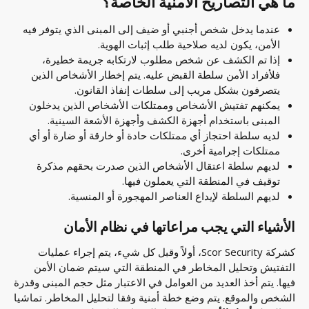
ما هي التصاريح الأمنية الخاصة؟
عندما يدخل شخص أجنبي أو ضيف إلى المبنى الذي يتوفر فيه
الأمن، يكون لديه صلاحية طلب إثبات الهوية.
إذا تم الكشف عن شخص مطلوب لارتكابه جريمة خطيرة،
فلأفراد الأمن سلطة القبض عليه. يتم إخطار الأشخاص الذين
يتصرفون بشكل مريب إلى سلطات إنفاذ القانون.
يمكنهم تفتيش الأشخاص وممتلكات الأشخاص الذين يدخلون
المبنى باستخدام أجهزة الكشف وأجهزة الأشعة السينية.
لديه سلطة احتجاز أي ممتلكات حادة أو خارقة أو ضارة أو أي
ممتلكات إجرامية أخرى.
لديهم سلطة اعتقال الأشخاص الذين صدرت بحقهم مذكرة
توقيف في المنطقة التي يعملون فيها.
لديهم السلطة لإيداع العناصر المهجورة أو المنسية.
الأشياء التي يجب مراعاتها في نظام الأمان
كشركة Scor Security، أولاً وقبل كل شيء، يتم إجراء عمليات
التفتيش وتحليل المخاطر في المنطقة التي سيتم ضمان الأمن
فيها. يتم أخذ العديد من العوامل في الاعتبار مثل حجم المبنى وقدرة
الشخص والموقع. يتم وضع خطة أمنية وفقا لتحليل المخاطر. تماشيا