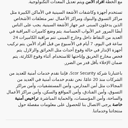
مع الخطة
أفراد الأمن
ويتم تعديل المعدات التكنولوجية.
تستخدم أجهزة وكاشفات الأشعة السينية في الأماكن الكبيرة مثل
مراكز التسوق والبنوك ومراكز الأعمال. تمر متعلقات الأشخاص
الذين يدخلون المبنى عبر جهاز الأشعة السينية. يجب على الناس
أيضًا المرور عبر الأبواب الحساسة. يتم وضع كاميرات المراقبة في
العديد من النقاط داخل وخارج المبنى. تتم مراقبة الكاميرات 24
ساعة في اليوم، 7 أيام في الأسبوع من قبل أفراد الأمن. يتم تركيب
أجهزة الإنذار في حالة وقوع أحداث مثل الحرائق والزلازل. يتم
فحص مخارج الحريق وإتاحتها للاستخدام. أثناء وقوع الكارثة، يتم
ضمان الإخلاء بأقل قدر من الضرر.
باعتبارنا شركة Scor Security، فإننا نقدم خدمات أمنية للعديد من
الشركات منذ 20 عامًا. نحن نقدم خدمات أمنية في العديد من
المجالات مثل أمن المدارس، وأمن المستشفيات، وأمن مراكز
التسوق، وأمن الفنادق، وأمن المواقع والسكن، وأمن مراكز الأعمال
والساحة، وأمن المؤسسات، والحماية المباشرة.
تراخيص أمنية
خاصة
يرجى الاتصال بنا للحصول على معلومات مفصلة حول
منتجاتنا وخدماتنا.