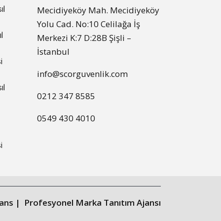
ıl
Mecidiyeköy Mah. Mecidiyeköy
Yolu Cad. No:10 Celilağa İş
l
Merkezi K:7 D:28B Şişli –
İstanbul
i
info@scorguvenlik.com
ıl
0212 347 8585
0549 430 4010
i
ans |
Profesyonel Marka Tanıtım Ajansı