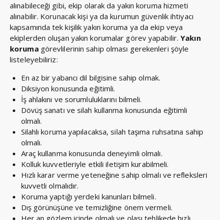
alınabileceği gibi, ekip olarak da yakın koruma hizmeti
alınabilir. Korunacak kişi ya da kurumun güvenlik ihtiyacı
kapsamında tek kişilik yakın koruma ya da ekip veya
ekiplerden oluşan yakın korumalar görev yapabilir.
Yakın
koruma
görevlilerinin sahip olması gerekenleri şöyle
listeleyebiliriz:
En az bir yabancı dil bilgisine sahip olmak.
Diksiyon konusunda eğitimli.
İş ahlakını ve sorumluluklarını bilmeli.
Dövüş sanatı ve silah kullanma konusunda eğitimli
olmalı.
Silahlı koruma yapılacaksa, silah taşıma ruhsatına sahip
olmalı.
Araç kullanma konusunda deneyimli olmalı.
Kolluk kuvvetleriyle etkili iletişim kurabilmeli.
Hızlı karar verme yeteneğine sahip olmalı ve refleksleri
kuvvetli olmalıdır.
Koruma yaptığı yerdeki kanunları bilmeli.
Dış görünüşüne ve temizliğine önem vermeli.
Her an gözlem içinde olmalı ve olası tehlikede hızlı