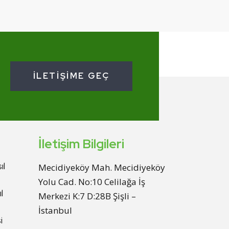
İLETIŞIME GEÇ
İletişim Bilgileri
ıl
Mecidiyeköy Mah. Mecidiyeköy
Yolu Cad. No:10 Celilağa İş
l
Merkezi K:7 D:28B Şişli –
İstanbul
i